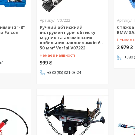
V07222
німач 3"-8"
Ручний обтискний
Стяжка
й Falcon
інструмент для обтиску
BMW SAA
мідних та алюмінієвих
Немає в 
кабельних наконечників 6 -
2 979 ₴
50 мм² Vorfal V07222
Немає в наявності
+380 
-24
999 ₴
+380 (95) 321-03-24