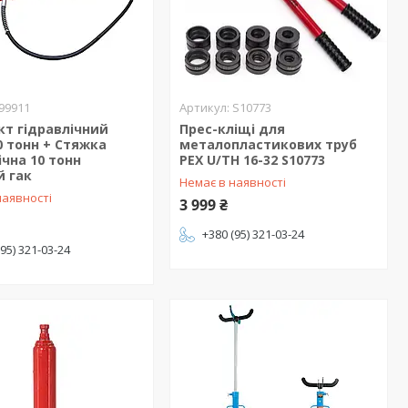
99911
S10773
т гідравлічний
Прес-кліщі для
0 тонн + Стяжка
металопластикових труб
ічна 10 тонн
PEX U/TH 16-32 S10773
й гак
Немає в наявності
наявності
3 999 ₴
+380 (95) 321-03-24
(95) 321-03-24