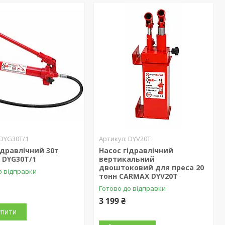
DYG30T/1
DYV20T
ідравлічний 30т
Насос гідравлічний
 DYG30T/1
вертикальний
двоштоковий для преса 20
о відправки
тонн CARMAX DYV20T
Готово до відправки
3 199 ₴
упити