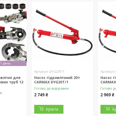
1 день
DYG20T/1
авлічні для
Насос гідравлічний 20т
Насос г
вих труб 12
CARMAX DYG20T/1
CARMAX
C
Готово до відправки
Готово д
ки
2 749 ₴
2 969 ₴
Купити
К