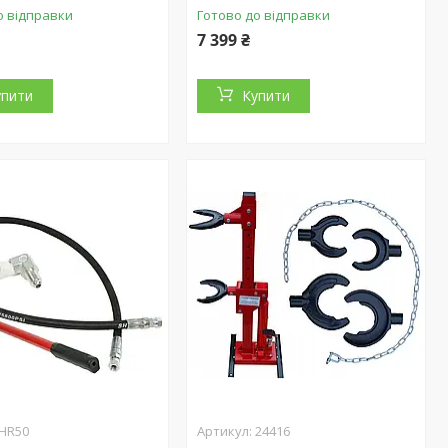
о відправки
Готово до відправки
7 399 ₴
упити
Купити
HR50
24416