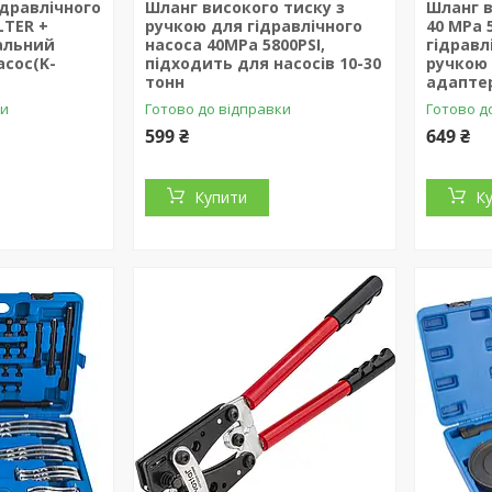
ідравлічного
Шланг високого тиску з
Шланг в
LTER +
ручкою для гідравлічного
40 MPa 
альний
насоса 40MPa 5800PSI,
гідравл
сос(K-
підходить для насосів 10-30
ручкою
тонн
адапте
ки
Готово до відправки
Готово д
599 ₴
649 ₴
Купити
К