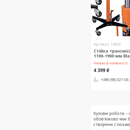
14056
Стійка трансмісі
1100-1900 мм Bla
Немає в наявності
4 399 ₴
+380 (95) 321-03
Кузовні роботи – 
обов'язково має б
створенні стискаю