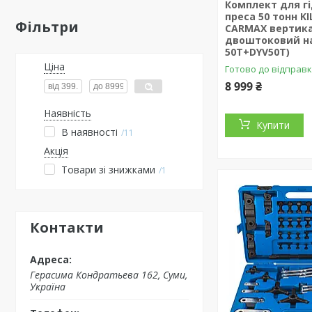
Комплект для г
преса 50 тонн KI
Фільтри
CARMAX вертик
двоштоковий на
50T+DYV50T)
Ціна
Готово до відправ
8 999 ₴
Наявність
Купити
В наявності
11
Акція
Товари зі знижками
1
Контакти
Герасима Кондратьева 162, Суми,
Україна