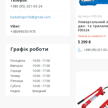
+380 (95) 321-03-24
F05324
badulinigor56@gmail.com
Універсальний з
дво- та трилапи
F05324
+380990351975
Немає в наявності
5 299 ₴
Графік роботи
+380 (95) 321-03
Понеділок
10:00
17:00
Вівторок
10:00
17:00
Середа
10:00
17:00
Четвер
10:00
17:00
Пʼятниця
10:00
17:00
Субота
10:00
17:00
Неділя
Вихідний