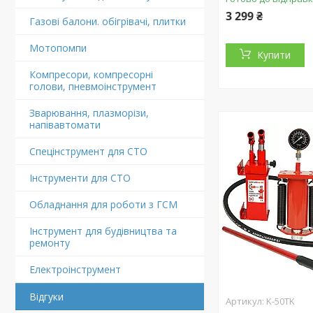
3 299 ₴
Газові балони. обігрівачі, плитки
Мотопомпи
Купити
Компресори, компресорні
голови, пневмоінструмент
Зварювання, плазморізи,
напівавтомати
Спецінструмент для СТО
Інструменти для СТО
Обладнання для роботи з ГСМ
Інструмент для будівництва та
ремонту
Електроінструмент
Відгуки
K-50TK