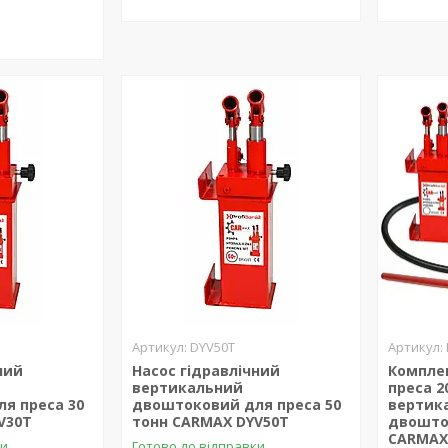
DYV50T
ний
Насос гідравлічний
Комплек
вертикальний
преса 2
я преса 30
двоштоковий для преса 50
вертик
V30T
тонн CARMAX DYV50T
двошто
CARMAX 
ки
Готово до відправки