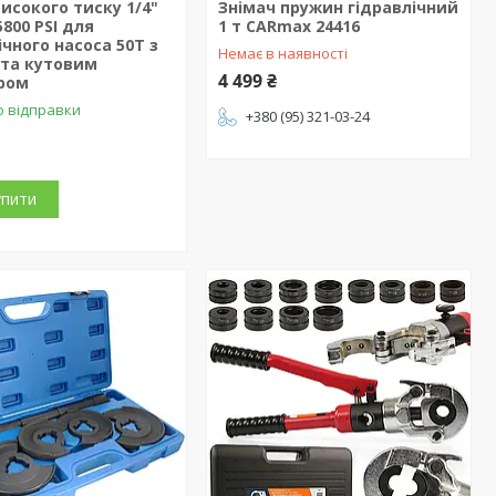
исокого тиску 1/4"
Знімач пружин гідравлічний
5800 PSI для
1 т CARmax 24416
ічного насоса 50Т з
Немає в наявності
 та кутовим
4 499 ₴
ром
о відправки
+380 (95) 321-03-24
упити