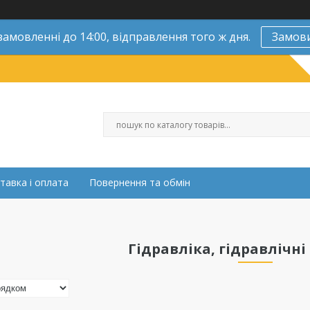
замовленні до 14:00, відправлення того ж дня.
Замов
тавка і оплата
Повернення та обмін
Гідравліка, гідравлічн