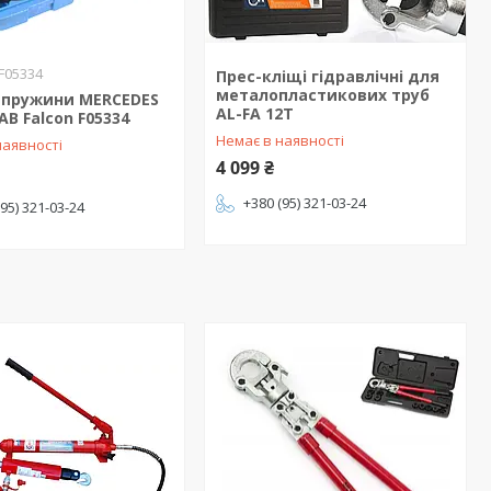
F05334
Прес-кліщі гідравлічні для
металопластикових труб
 пружини MERCEDES
AL-FA 12Т
B Falcon F05334
Немає в наявності
наявності
4 099 ₴
+380 (95) 321-03-24
(95) 321-03-24