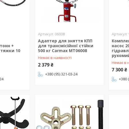
06008
Адаптер для зняття КПП
Комплек
 тонн +
для трансмісійної стійки
насос 2
зтяжки 10
500 кг Carmax MT06008
гідравл
рухоми
Немає в наявності
Немає в 
2 379 ₴
7 300 ₴
+380 (95) 321-03-24
-24
+380 