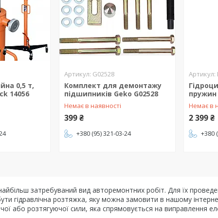
G02528
йна 0,5 т,
Комплект для демонтажу
Гідроц
ck 14056
підшипників Geko G02528
пружин 
Немає в наявності
Немає в 
399 ₴
2 399 ₴
-24
+380 (95) 321-03-24
+380 
найбільш затребуваний вид авторемонтних робіт. Для їх проведе
ути гідравлічна розтяжка, яку можна замовити в нашому інтернет-
чої або розтягуючої сили, яка спрямовується на виправлення еле