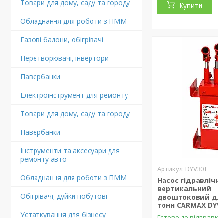
Товари для дому, саду та городу
Купити
Обладнання для роботи з ПММ
Газові балони, обігрівачі
Перетворювачі, інвертори
Павербанки
Електроінструмент для ремонту
Товари для дому, саду та городу
Павербанки
Інструменти та аксесуари для
ремонту авто
DYV30T
Обладнання для роботи з ПММ
Насос гідравліч
вертикальний
Обігрівачі, дуйки побутові
двоштоковий дл
тонн CARMAX DY
Устаткування для бізнесу
Готово до відправ