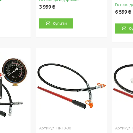
Готово д
3 999 ₴
6 599 ₴
Купити
К
HR10-30