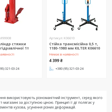
M99908
K06610
иліндр стяжки
Стійка трансмісійна 0,5 т,
гідравлічної 1т
1180-1980 мм KILTER K06610
наявності
Немає в наявності
4 399 ₴
(95) 321-03-24
+380 (95) 321-03-24
ння використовують різноманітний інструмент, серед якого
магазині за доступною ціною. Принцип її дії полягає у
ментів кузова, усунення різних деформацій.