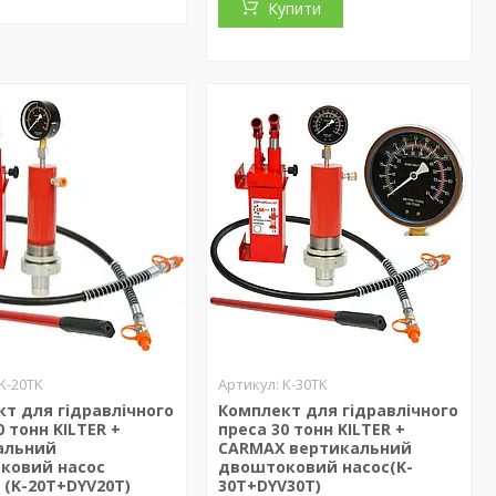
Купити
K-20TK
K-30TK
т для гідравлічного
Комплект для гідравлічного
0 тонн KILTER +
преса 30 тонн KILTER +
альний
CARMAX вертикальний
ковий насос
двоштоковий насос(K-
(K-20T+DYV20T)
30T+DYV30T)