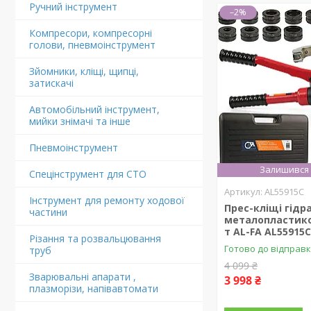
Ручний інструмент
–2%
Компресори, компресорні
голови, пневмоінструмент
Зйомники, кліщі, щипці,
затискачі
Автомобільний інструмент,
мийки знімачі та інше
Пневмоінструмент
Залишився 
Спецінструмент для СТО
AL55915C
Інструмент для ремонту ходової
Прес-кліщі гідр
частини
металопластико
т AL-FA AL55915
Різання та розвальцювання
Готово до відправ
труб
4 099 ₴
Зварювальні апарати ,
3 998 ₴
плазморізи, напівавтомати