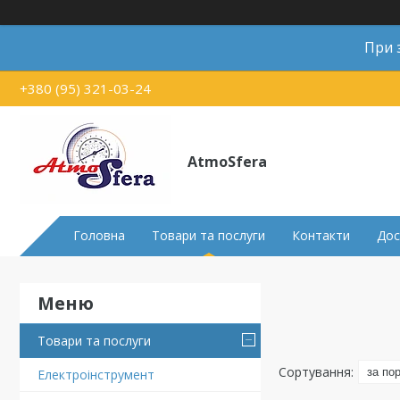
При 
+380 (95) 321-03-24
AtmoSfera
Головна
Товари та послуги
Контакти
Дос
Товари та послуги
Електроінструмент