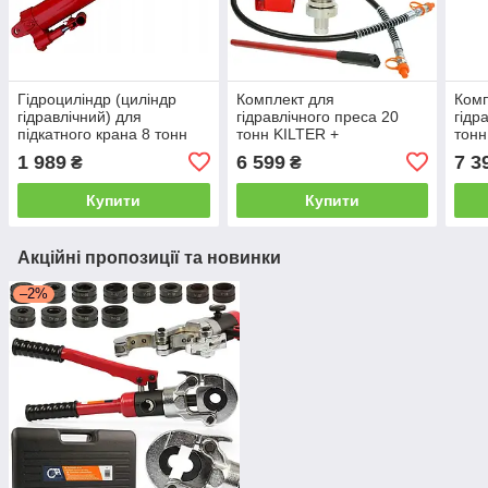
Гідроциліндр (циліндр
Комплект для
Комп
гідравлічний) для
гідравлічного преса 20
гідр
підкатного крана 8 тонн
тонн KILTER +
тон
CarMax MT11201/2
вертикальний
верт
1 989
6 599
7 3
₴
₴
двоштоковий насос
двош
CARMAX (K-20T+DYV20T)
30T
Купити
Купити
Акційні пропозиції та новинки
–2%