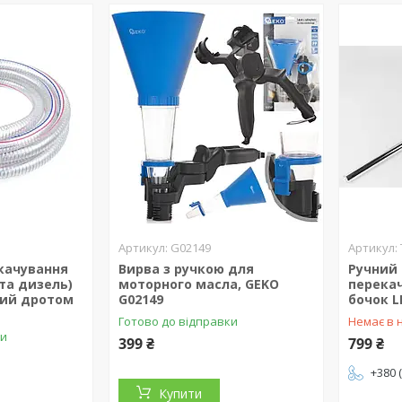
G02149
качування
Вирва з ручкою для
Ручний 
та дизель)
моторного масла, GEKO
перекач
ний дротом
G02149
бочок L
Готово до відправки
Немає в 
ки
399 ₴
799 ₴
+380 
Купити