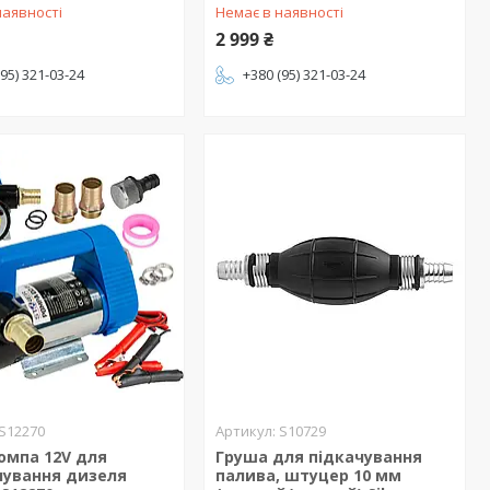
наявності
Немає в наявності
2 999 ₴
(95) 321-03-24
+380 (95) 321-03-24
S12270
S10729
омпа 12V для
Груша для підкачування
чування дизеля
палива, штуцер 10 мм