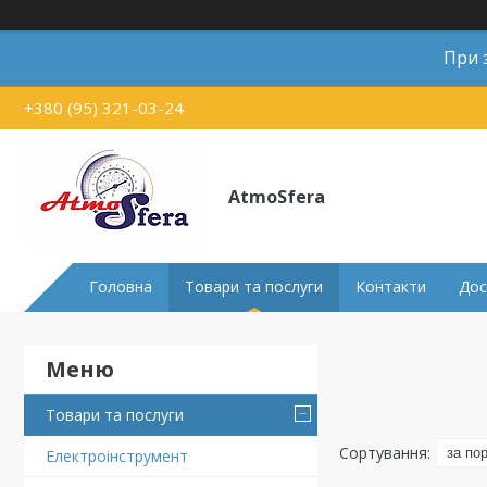
При 
+380 (95) 321-03-24
AtmoSfera
Головна
Товари та послуги
Контакти
Дос
Товари та послуги
Електроінструмент