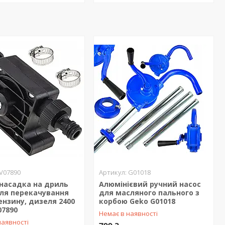
V07890
G01018
 насадка на дриль
Алюмінієвий ручний насос
для перекачування
для масляного пального з
ензину, дизеля 2400
корбою Geko G01018
07890
Немає в наявності
наявності