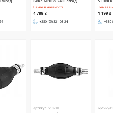
0 л/год
Geko G01025 2400 л/год
STONER 
Немає в наявності
Немає в 
4 799 ₴
1 199 ₴
-24
+380 (95) 321-03-24
+380 
S10730