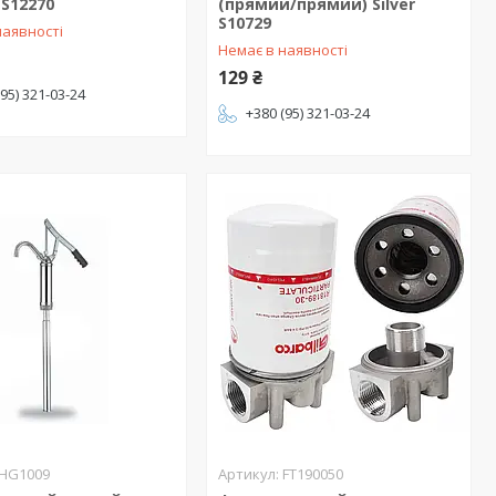
S12270
(прямий/прямий) Silver
S10729
наявності
Немає в наявності
129 ₴
(95) 321-03-24
+380 (95) 321-03-24
HG1009
FT190050