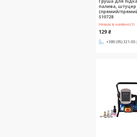
Груша для підк
палива, штуцер
(прямий/прямий)
S10728
Немає в наявності
129 ₴
+380 (95) 321-03