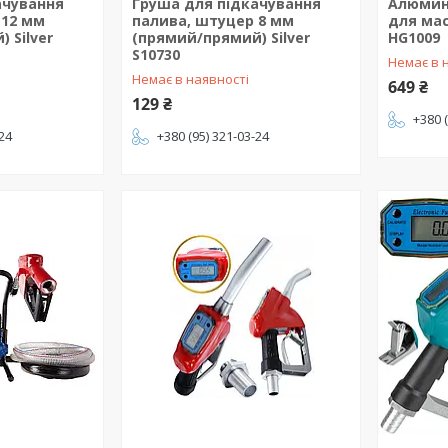
ачування
Груша для підкачування
Алюмин
 12 мм
палива, штуцер 8 мм
для мас
 Silver
(прямий/прямий) Silver
HG1009
S10730
Немає в 
Немає в наявності
649 ₴
129 ₴
+380 
-24
+380 (95) 321-03-24