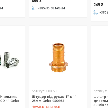
899 ₴
249 ₴
-24
+380 (95) 321-03-24
+380 
G00953
лічильник
Штуцер під рукав 1" х 1"
Фільтр
CD 1" Geko
25мм Geko G00953
дизельн
30 мікр
Немає в наявності