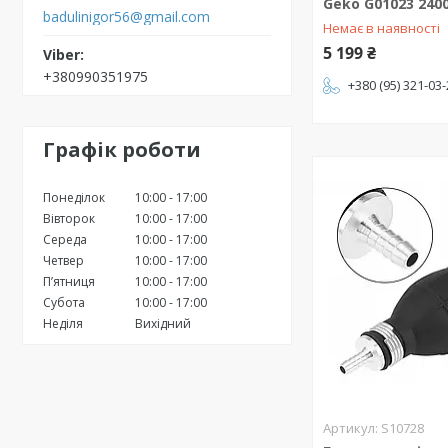
Geko G01023 240
badulinigor56@gmail.com
Немає в наявності
5 199 ₴
+380990351975
+380 (95) 321-03
Графік роботи
Понеділок
10:00
17:00
Вівторок
10:00
17:00
Середа
10:00
17:00
Четвер
10:00
17:00
Пʼятниця
10:00
17:00
Субота
10:00
17:00
Неділя
Вихідний
S10728