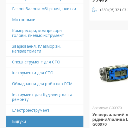
2 299 ₴
Газові балони. обігрівачі, плитки
+380 (95) 321-03
Мотопомпи
Компресори, компресорні
голови, пневмоінструмент
Зварювання, плазморізи,
напівавтомати
Спецінструмент для СТО
Інструменти для СТО
Обладнання для роботи з ГСМ
Інструмент для будівництва та
ремонту
G00970
Електроінструмент
Універсальний 
рідини/палива L
Відгуки
G00970