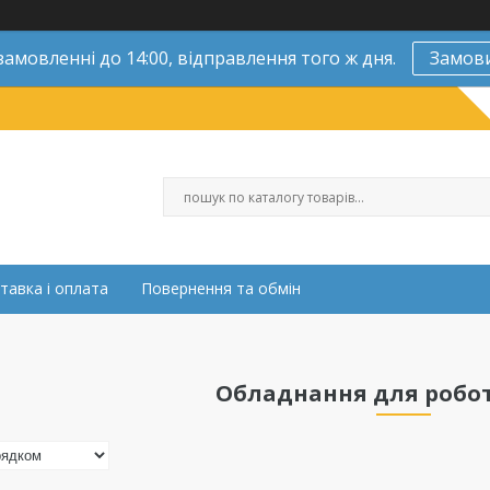
замовленні до 14:00, відправлення того ж дня.
Замов
тавка і оплата
Повернення та обмін
Обладнання для робо