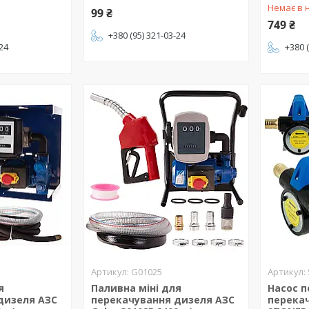
Немає в 
99 ₴
749 ₴
+380 (95) 321-03-24
-24
+380 
G01025
я
Паливна міні для
Насос п
дизеля АЗС
перекачування дизеля АЗС
перека