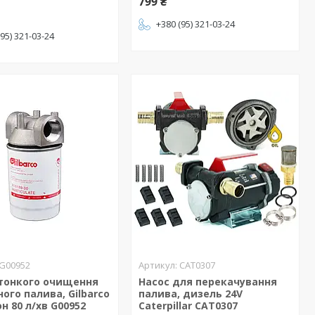
799 ₴
+380 (95) 321-03-24
(95) 321-03-24
G00952
CAT0307
 тонкого очищення
Насос для перекачування
ого палива, Gilbarco
палива, дизель 24V
он 80 л/хв G00952
Caterpillar CAT0307