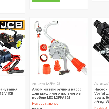
LXFPA125
качування
Алюмінієвий ручний насос
Насос -
2 V JCB
для масляного пального з
Vorfal 
корбою LEX LXFPA125
води, б
л/год V
Немає в наявності
Немає в 