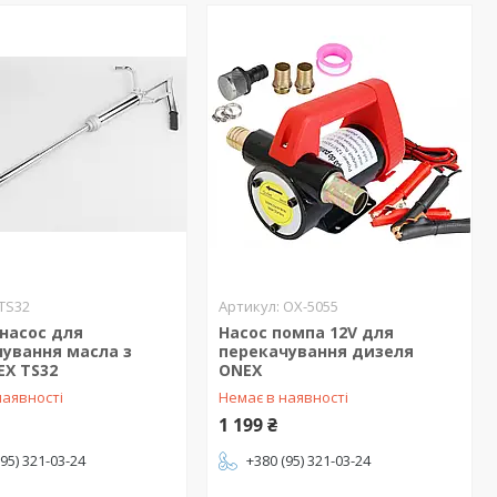
TS32
OX-5055
насос для
Насос помпа 12V для
ування масла з
перекачування дизеля
EX TS32
ONEX
наявності
Немає в наявності
1 199 ₴
(95) 321-03-24
+380 (95) 321-03-24