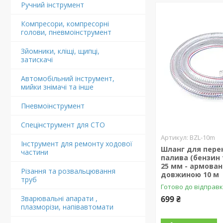
Ручний інструмент
Компресори, компресорні
голови, пневмоінструмент
Зйомники, кліщі, щипці,
затискачі
Автомобільний інструмент,
мийки знімачі та інше
Пневмоінструмент
Спецінструмент для СТО
BZL-10m
Інструмент для ремонту ходової
Шланг для пере
частини
палива (бензин 
25 мм - армова
Різання та розвальцювання
довжиною 10 м
труб
Готово до відправ
Зварювальні апарати ,
699 ₴
плазморізи, напівавтомати