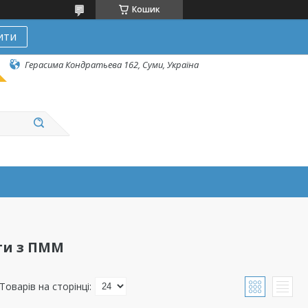
Кошик
ити
Герасима Кондратьева 162, Суми, Україна
ти з ПММ