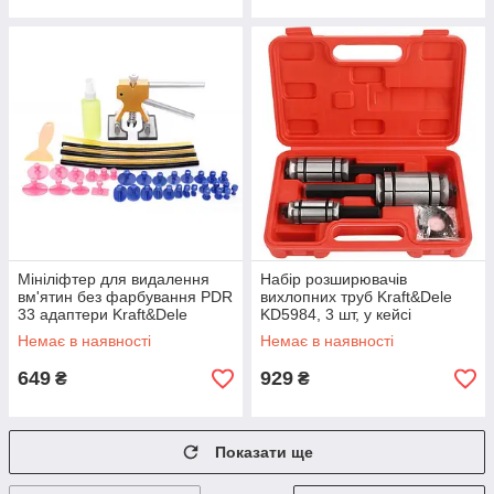
Мініліфтер для видалення
Набір розширювачів
вм'ятин без фарбування PDR
вихлопних труб Kraft&Dele
33 адаптери Kraft&Dele
KD5984, 3 шт, у кейсі
KD10663
Немає в наявності
Немає в наявності
649
929
₴
₴
Показати ще