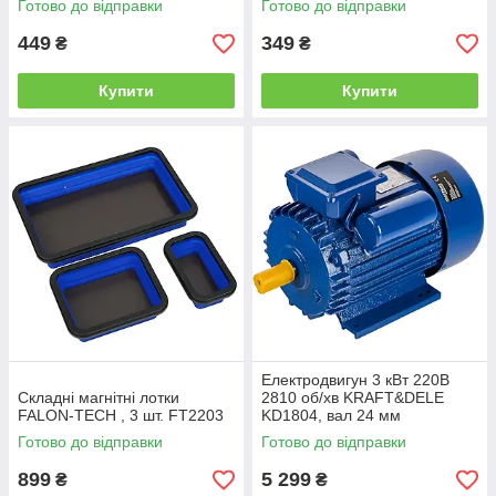
Готово до відправки
Готово до відправки
449
349
₴
₴
Купити
Купити
Електродвигун 3 кВт 220В
Складні магнітні лотки
2810 об/хв KRAFT&DELE
FALON-TECH , 3 шт. FT2203
KD1804, вал 24 мм
Готово до відправки
Готово до відправки
899
5 299
₴
₴