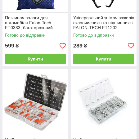
Поглинач вологи для
Універсальний знімач важелів
автомобіля Falon-Tech
склоочисників та підшипників
FT0333, багаторазовий
FALON-TECH FT1202
осушувач повітря від
Готово до відправки
Готово до відправки
запотівання скла
599
289
₴
₴
Купити
Купити