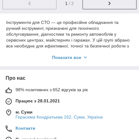
1
/ 2
Інструменти для СТО — це професійне обладнання та
ручний інструмент, призначені для технічного
обслуговування, діагностики та ремонту автомобілів у
сервісних центрах, майстернях і гаражах. У цій групі зібрано
все необхідне для ефективної, точної та безпечної роботи з
авто різних марок і класів.
Показати все
Асортимент включає інструменти для:
ремонту двигуна та ходової частини;
обслуговування гальмівної системи та підвіски;
Про нас
робіт з трансмісією та зчепленням;
98% позитивних з 652 відгуків за рік
автоелектрики та електронної діагностики;
Працює з 28.01.2021
шиномонтажу й балансування;
підйомних, демонтажних і допоміжних операцій.
м. Суми
Герасима Кондратьева 162, Суми, Україна
Інструменти для СТО виготовляються з міцних зносостійких
матеріалів, розраховані на інтенсивне професійне
Контакти
використання та відповідають сучасним стандартам якості.
Вони забезпечують точність, швидкість виконання робіт і