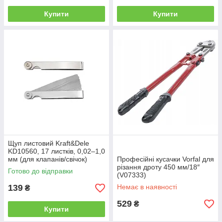
Купити
Купити
Щуп листовий Kraft&Dele
KD10560, 17 листків, 0,02–1,0
мм (для клапанів/свічок)
Професійні кусачки Vorfal для
різання дроту 450 мм/18″
Готово до відправки
(V07333)
139
Немає в наявності
₴
529
₴
Купити