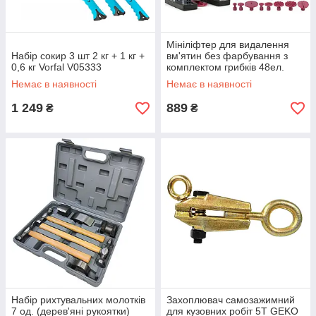
Мініліфтер для видалення
Набір сокир 3 шт 2 кг + 1 кг +
вм'ятин без фарбування з
0,6 кг Vorfal V05333
комплектом грибків 48ел.
Geko G02644
Немає в наявності
Немає в наявності
1 249
889
₴
₴
Набір рихтувальних молотків
Захоплювач самозажимний
7 од. (дерев'яні рукоятки)
для кузовних робіт 5T GEKO