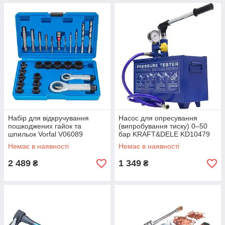
Набір для відкручування
Насос для опресування
пошкоджених гайок та
(випробування тиску) 0–50
шпильок Vorfal V06089
бар KRAFT&DELE KD10479
(12 л, манометр)
Немає в наявності
Немає в наявності
2 489
1 349
₴
₴