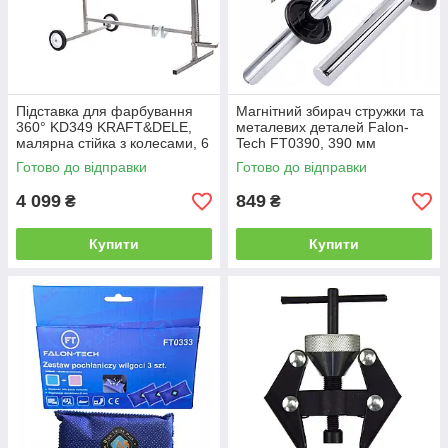
Підставка для фарбування
Магнітний збирач стружки та
360° KD349 KRAFT&DELE,
металевих деталей Falon-
малярна стійка з колесами, 6
Tech FT0390, 390 мм
тримачів
Готово до відправки
Готово до відправки
4 099
849
₴
₴
Купити
Купити