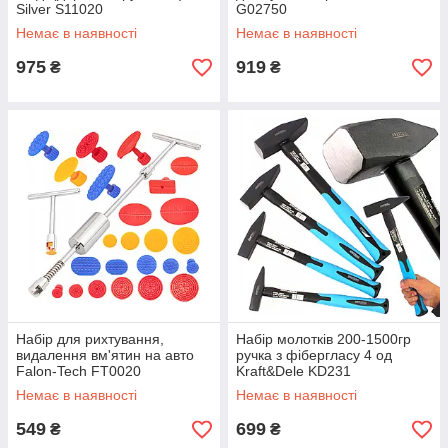
Silver S11020
G02750
Немає в наявності
Немає в наявності
975
919
₴
₴
Набір для рихтування,
Набір молотків 200-1500гр
видалення вм'ятин на авто
ручка з фібергласу 4 од
Falon-Tech FT0020
Kraft&Dele KD231
Немає в наявності
Немає в наявності
549
699
₴
₴