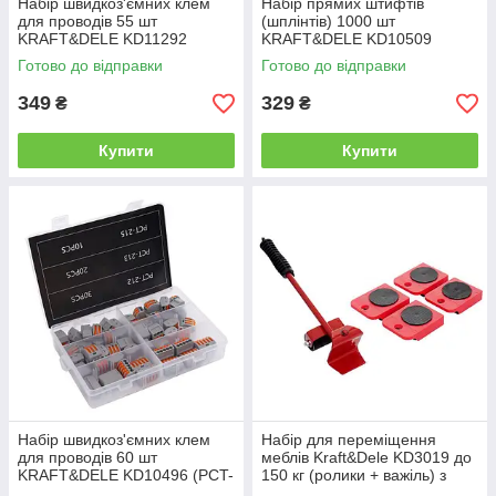
Набір швидкоз'ємних клем
Набір прямих штифтів
для проводів 55 шт
(шплінтів) 1000 шт
KRAFT&DELE KD11292
KRAFT&DELE KD10509
(0,14–4,0 мм², 2/3/5
(сталеві, органайзер)
Готово до відправки
Готово до відправки
контактів)
349
329
₴
₴
Купити
Купити
Набір швидкоз'ємних клем
Набір для переміщення
для проводів 60 шт
меблів Kraft&Dele KD3019 до
KRAFT&DELE KD10496 (PCT-
150 кг (ролики + важіль) з
212, PCT-213, PCT-215)
гумовими накладками