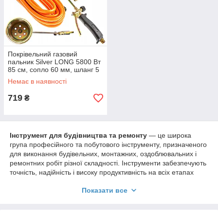
Покрівельний газовий
пальник Silver LONG 5800 Вт
85 см, сопло 60 мм, шланг 5
м AB0283
Немає в наявності
719
₴
Інструмент для будівництва та ремонту
— це широка
група професійного та побутового інструменту, призначеного
для виконання будівельних, монтажних, оздоблювальних і
ремонтних робіт різної складності. Інструменти забезпечують
точність, надійність і високу продуктивність на всіх етапах
будівництва та ремонту.
Показати все
До групи входять:
електроінструмент (дрилі, перфоратори,
шліфмашини, рубанки тощо)