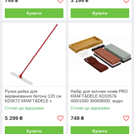
749
3 199
₴
₴
Купити
Купити
Ручна рейка для
Набір для заточки ножів PRO
вирівнювання бетону 120 см
KRAFT&DELE KD10576
KD3572 KRAFT&DELE з
400/1000 3000/8000, водні
телескопічною ручкою 5.4 м
камені, брусок + аксесуари
Готово до відправки
Готово до відправки
(кельма)
5 299
749
₴
₴
Купити
Купити