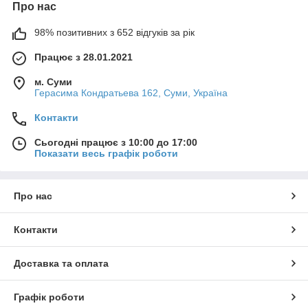
Про нас
акумуляторний інструмент
98% позитивних з 652 відгуків за рік
ручний інструмент
вимірювальні та розмічальні інструменти
Працює з 28.01.2021
допоміжне обладнання та аксесуари
м. Суми
Інструмент призначений для роботи з бетоном, цеглою,
Герасима Кондратьева 162, Суми, Україна
деревиною, металом, гіпсокартоном, плиткою та іншими
будівельними матеріалами. Він використовується як
Контакти
професійними будівельниками та ремонтними бригадами,
Сьогодні працює з 10:00 до 17:00
так і для домашніх робіт.
Показати весь графік роботи
Сфера застосування:
будівництво житлових і комерційних об’єктів
Про нас
внутрішні та зовнішні ремонтні роботи
монтаж інженерних систем
Контакти
оздоблювальні та демонтажні роботи
домашній ремонт і обслуговування
Доставка та оплата
Переваги групи:
широкий асортимент інструментів для будь-яких
Графік роботи
задач