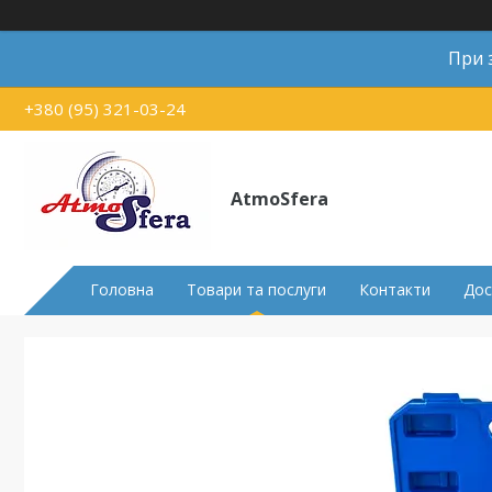
При 
+380 (95) 321-03-24
AtmoSfera
Головна
Товари та послуги
Контакти
Дос