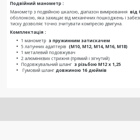
Подвійний манометр :
Манометр з подвійною шкалою, діапазон вимірювання
від 
оболонкою, яка захищає від механічних пошкоджень і забез
тиску дозволяє точно зчитувати компресію двигуна.
Комплектація :
1 манометр
з пружинним затискачем
5 латунних адаптерів
(M10, M12, M14, M16, M18)
1 металевий подовжувач
2 алюмінієвих стрижня (прямий і зігнутий)
Подовжувальний шланг
з різьбою M12 x 1,25
Гумовий шланг
довжиною 16 дюймів