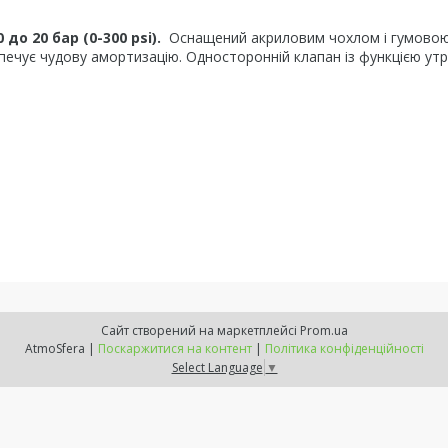
0 до 20 бар (0-300 psi).
Оснащений акриловим чохлом і гумово
печує чудову амортизацію. Односторонній клапан із функцією ут
Сайт створений на маркетплейсі
Prom.ua
AtmoSfera |
Поскаржитися на контент
|
Політика конфіденційності
Select Language
▼