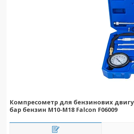
Компресометр для бензинових двигун
бар бензин М10-М18 Falcon F06009