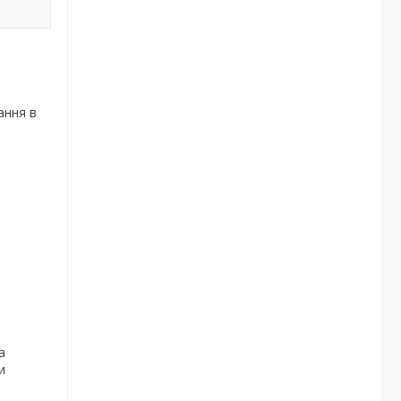
ання в
а
и