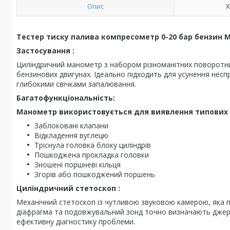
Опис
Х
Тестер тиску палива компресометр 0-20 бар бензин М1
Застосування :
Циліндричний манометр з набором різноманітних поворотни
бензинових двигунах. Ідеально підходить для усунення неспр
глибокими свічками запалювання.
Багатофункціональність:
Манометр використовується для виявлення типових п
Заблоковані клапани
Відкладення вуглецю
Тріснула головка блоку циліндрів
Пошкоджена прокладка головки
Зношені поршневі кільця
Згорів або пошкоджений поршень
Циліндричний стетоскоп :
Механічний стетоскоп із чутливою звуковою камерою, яка п
діафрагма та подовжувальний зонд точно визначають джер
ефективну діагностику проблеми.