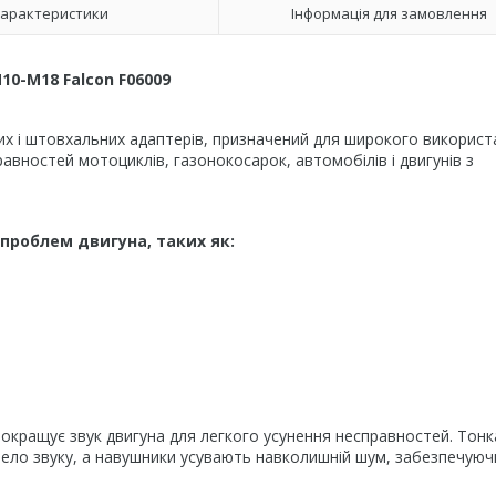
арактеристики
Інформація для замовлення
0-М18 Falcon F06009
х і штовхальних адаптерів, призначений для широкого використ
авностей мотоциклів, газонокосарок, автомобілів і двигунів з
роблем двигуна, таких як:
окращує звук двигуна для легкого усунення несправностей. Тонк
ело звуку, а навушники усувають навколишній шум, забезпечуюч