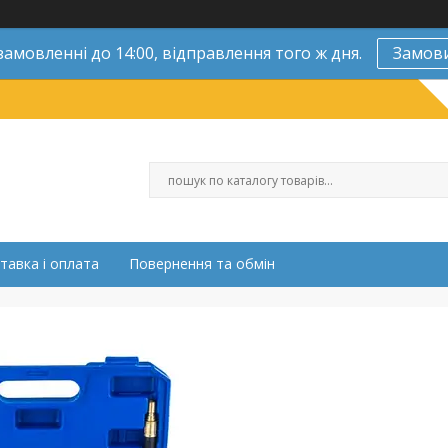
замовленні до 14:00, відправлення того ж дня.
Замов
тавка і оплата
Повернення та обмін