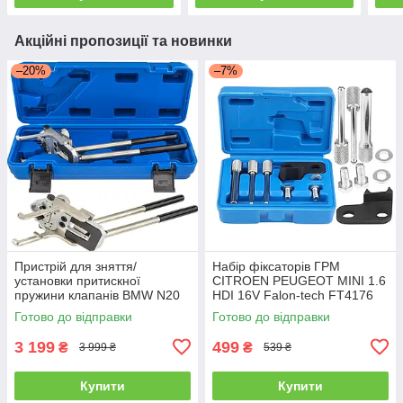
Акційні пропозиції та новинки
–20%
–7%
Пристрій для зняття/
Набір фіксаторів ГРМ
установки притискної
CITROEN PEUGEOT MINI 1.6
пружини клапанів BMW N20
HDI 16V Falon-tech FT4176
N26 N55 MSW MSW-VPSRI-
Готово до відправки
Готово до відправки
BMW Falcon F10310
3 199
499
₴
₴
3 999 ₴
539 ₴
Купити
Купити