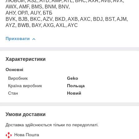
ЛЮБОЙ, ASZ, ATD, AMF, ATL, BHC, AXR, AVB, AVX,
AWX, AMF, BMS, BNM, BNV,
АНУ, ОРЛ, AUY, БТБ
BVK, BJB, BKC, AZV, BKD, AXB, AXC, BDJ, BST, AJM,
AYZ, BWB, BAY, AXG, AXL, AYC
Приховати
Характеристики
Основні
Виробник
Geko
Країна виробник
Польща
Стан
Новий
Умови доставки
Доставка здійснюється тільки по передоплаті.
Нова Пошта