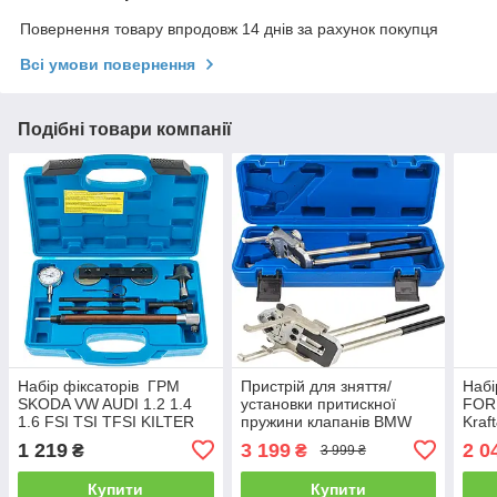
Повернення товару впродовж 14 днів за рахунок покупця
Всі умови повернення
Подібні товари компанії
Набір фіксаторів ГРМ
Пристрій для зняття/
Набі
SKODA VW AUDI 1.2 1.4
установки притискної
FOR
1.6 FSI TSI TFSI KILTER
пружини клапанів BMW
Kraf
K01002
N20 N26 N55 MSW MSW-
1 219
3 199
2 0
₴
₴
3 999 ₴
VPSRI-BMW Falcon
F10310
Купити
Купити