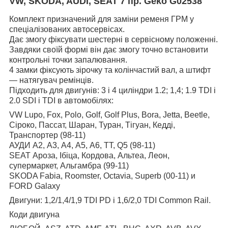
VW, SKODA, AUDI, SEAT 7 пр. Geko G02538
Комплект призначений для заміни ременя ГРМ у
спеціалізованих автосервісах.
Дає змогу фіксувати шестерні в сервісному положенні.
Завдяки своїй формі він дає змогу точно встановити
контрольні точки запалювання.
4 замки фіксують зірочку та колінчастий вал, а штифт
— натягувач ремінців.
Підходить для двигунів: 3 і 4 циліндри 1.2; 1,4; 1.9 TDI і
2.0 SDI і TDI в автомобілях:
VW Lupo, Fox, Polo, Golf, Golf Plus, Bora, Jetta, Beetle,
Сіроко, Пассат, Шаран, Туран, Тігуан, Кедді,
Транспортер (98-11)
АУДИ А2, А3, А4, А5, А6, ТТ, Q5 (98-11)
SEAT Ароза, Ібіца, Кордова, Альтеа, Леон,
супермаркет, Альгамбра (99-11)
SKODA Fabia, Roomster, Octavia, Superb (00-11) и
FORD Galaxy
Двигуни: 1,2/1,4/1,9 TDI PD і 1,6/2,0 TDI Common Rail.
Коди двигуна