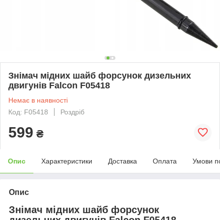
Знімач мідних шайб форсунок дизельних
двигунів Falcon F05418
Немає в наявності
Код: F05418
Роздріб
599
₴
Опис
Характеристики
Доставка
Оплата
Умови п
Опис
Знімач мідних шайб форсунок
дизельних двигунів Falcon F05418