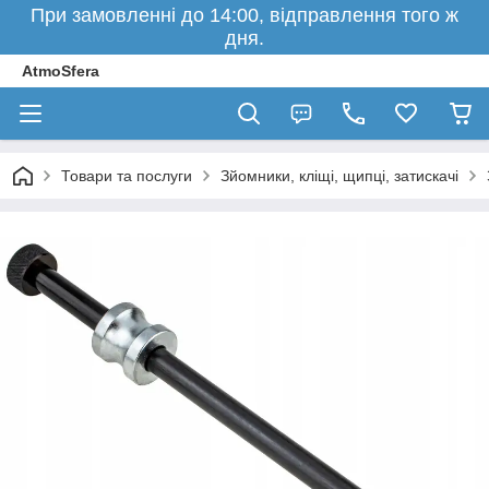
При замовленні до 14:00, відправлення того ж
дня.
AtmoSfera
Товари та послуги
Зйомники, кліщі, щипці, затискачі