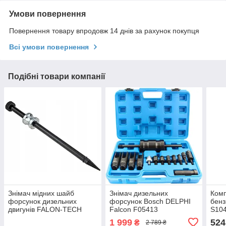
Умови повернення
Повернення товару впродовж 14 днів за рахунок покупця
Всі умови повернення
Подібні товари компанії
Знімач мідних шайб
Знімач дизельних
Ком
форсунок дизельних
форсунок Bosch DELPHI
бенз
двигунів FALON-TECH
Falcon F05413
S10
FT7896
1 999
524
₴
2 789 ₴