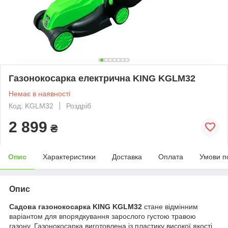
Газонокосарка електрична KING KGLM32
Немає в наявності
Код: KGLM32
Роздріб
2 899
₴
Опис
Характеристики
Доставка
Оплата
Умови п
Опис
Садова газонокосарка KING KGLM32
стане відмінним
варіантом для впорядкування зарослого густою травою
газону. Газонокосарка виготовлена із пластику високої якості.