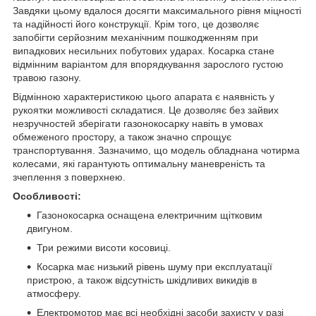
Завдяки цьому вдалося досягти максимального рівня міцності
та надійності його конструкції. Крім того, це дозволяє
запобігти серйозним механічним пошкодженням при
випадкових несильних побутових ударах. Косарка стане
відмінним варіантом для впорядкування зарослого густою
травою газону.
Відмінною характеристикою цього апарата є наявність у
рукоятки можливості складатися. Це дозволяє без зайвих
незручностей зберігати газонокосарку навіть в умовах
обмеженого простору, а також значно спрощує
транспортування. Зазначимо, що модель обладнана чотирма
колесами, які гарантують оптимальну маневреність та
зчеплення з поверхнею.
Особливості:
Газонокосарка оснащена електричним щітковим
двигуном.
Три режими висоти косовиці.
Косарка має низький рівень шуму при експлуатації
пристрою, а також відсутність шкідливих викидів в
атмосферу.
Електромотор має всі необхідні засоби захисту у разі