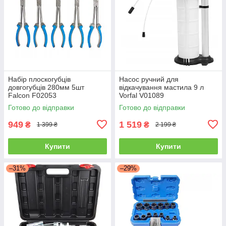
Набір плоскогубців
Насос ручний для
довгогубців 280мм 5шт
відкачування мастила 9 л
Falcon F02053
Vorfal V01089
Готово до відправки
Готово до відправки
949
1 519
₴
₴
1 399 ₴
2 199 ₴
Купити
Купити
–31%
–29%