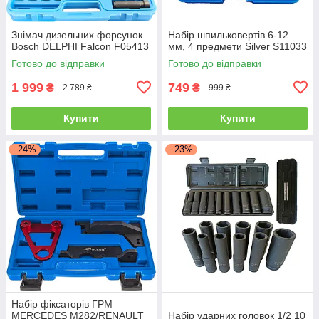
Знімач дизельних форсунок
Набір шпильковертів 6-12
Bosch DELPHI Falcon F05413
мм, 4 предмети Silver S11033
Готово до відправки
Готово до відправки
1 999
749
₴
₴
2 789 ₴
999 ₴
Купити
Купити
–24%
–23%
Набір фіксаторів ГРМ
MERCEDES M282/RENAULT
Набір ударних головок 1/2 10