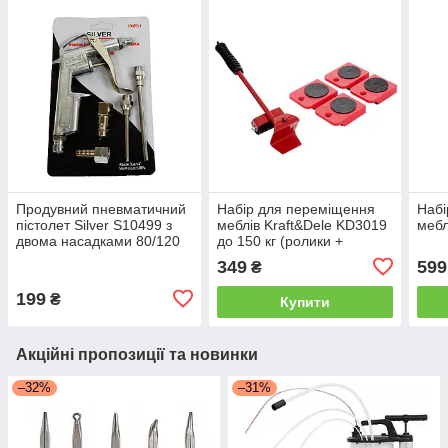
Продувний пневматичний
Набір для переміщення
Набі
пістолет Silver S10499 з
меблів Kraft&Dele KD3019
мебл
двома насадками 80/120
до 150 кг (ролики +
мм, 1/4"
важіль) з гумовими
349
599
₴
накладками
199
₴
Купити
Акційні пропозиції та новинки
–32%
–31%