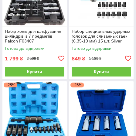
Набір хонів для шліфування
Набор специальных ударных
циліндрів із 7 предметів
головок для слизанных гаек
Falcon F03407
(6.35-19 мм) 15 шт. Silver
S10755
Готово до відправки
Готово до відправки
1 799
849
₴
₴
2 599 ₴
1 189 ₴
Купити
Купити
–28%
–25%