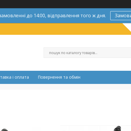
замовленні до 14:00, відправлення того ж дня.
Замов
тавка і оплата
Повернення та обмін