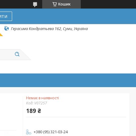
Кошик
ити
Герасима Кондратьева 162, Суми, Україна
Немає в наявності
Код:
V07257
189 ₴
+380 (95) 321-03-24