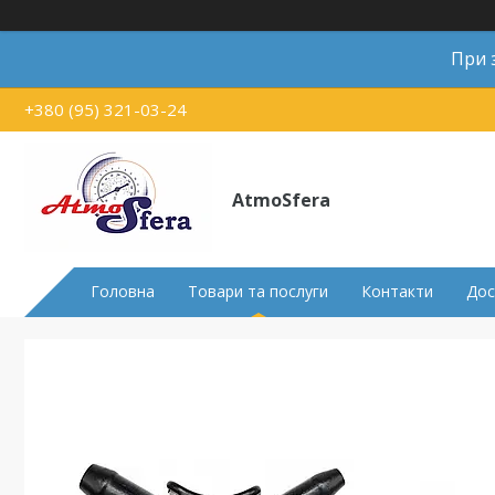
При 
+380 (95) 321-03-24
AtmoSfera
Головна
Товари та послуги
Контакти
Дос