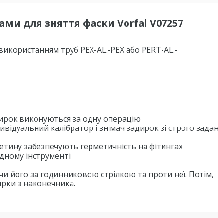
ами для зняття фаски Vorfal V07257
 використанням труб PEX-AL.-PEX або PERT-AL.-
адирок виконуються за одну операцію
дивідуальний калібратор і знімач задирок зі строго зад
еретину забезпечують герметичність на фітингах
одному інструменті
чи його за годинниковою стрілкою та проти неї. Потім,
ирки з наконечника.