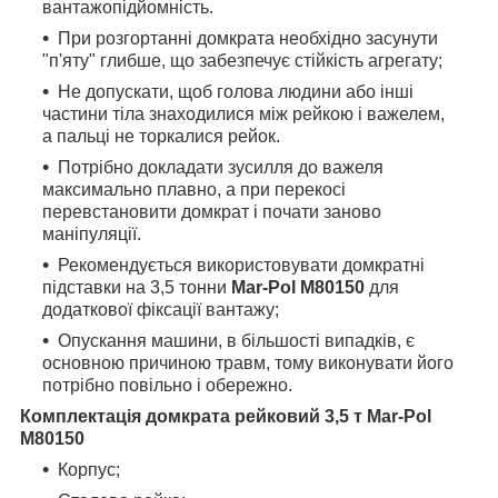
вантажопідйомність.
При розгортанні домкрата необхідно засунути
"п'яту" глибше, що забезпечує стійкість агрегату;
Не допускати, щоб голова людини або інші
частини тіла знаходилися між рейкою і важелем,
а пальці не торкалися рейок.
Потрібно докладати зусилля до важеля
максимально плавно, а при перекосі
перевстановити домкрат і почати заново
маніпуляції.
Рекомендується використовувати домкратні
підставки на 3,5 тонни
Mar-Pol M80150
для
додаткової фіксації вантажу;
Опускання машини, в більшості випадків, є
основною причиною травм, тому виконувати його
потрібно повільно і обережно.
Комплектація домкрата рейковий 3,5 т
Mar-Pol
M80150
Корпус;