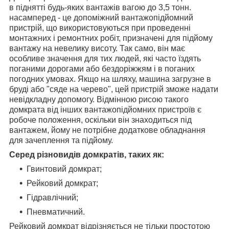
в піднятті будь-яких вантажів вагою до 3,5 тонн.
насамперед - це допоміжний вантажопідйомний
пристрій, що використовуються при проведенні
монтажних і ремонтних робіт, призначені для підйому
вантажу на невелику висоту. Так само, він має
особливе значення для тих людей, які часто їздять
поганими дорогами або бездоріжжям і в поганих
погодних умовах. Якщо на шляху, машина загрузне в
бруді або "сяде на черево", цей пристрій зможе надати
невідкладну допомогу. Відмінною рисою такого
домкрата від інших вантажопідйомних пристроїв є
робоче положення, оскільки він знаходиться під
вантажем, йому не потрібне додаткове обладнання
для зачеплення та підйому.
Серед різновидів домкратів, таких як:
Гвинтовий домкрат;
Рейковий домкрат;
Гідравлічний;
Пневматичний.
Рейковий домкрат відрізняється не тільки простотою