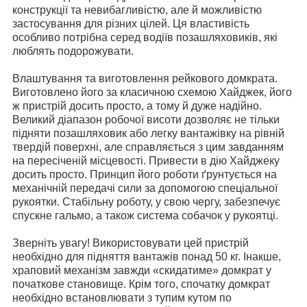
конструкції та невибагливістю, але й можливістю
застосування для різних цілей. Ця властивість
особливо потрібна серед водіїв позашляховиків, які
люблять подорожувати.
Влаштування та виготовлення рейкового домкрата.
Виготовлено його за класичною схемою Хайджек, його
ж пристрій досить просто, а тому й дуже надійно.
Великий діапазон робочої висоти дозволяє не тільки
підняти позашляховик або легку вантажівку на рівній
твердій поверхні, але справляється з цим завданням
на пересіченій місцевості. Привести в дію Хайджеку
досить просто. Принцип його роботи ґрунтується на
механічній передачі сили за допомогою спеціальної
рукоятки. Стабільну роботу, у свою чергу, забезпечує
спускне гальмо, а також система собачок у рукоятці.
Зверніть увагу! Використовувати цей пристрій
необхідно для підняття вантажів понад 50 кг. Інакше,
храповий механізм завжди «скидатиме» домкрат у
початкове становище. Крім того, спочатку домкрат
необхідно встановлювати з тупим кутом по