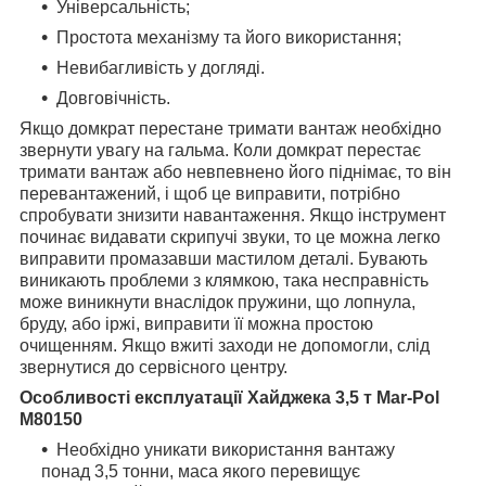
Універсальність;
Простота механізму та його використання;
Невибагливість у догляді.
Довговічність.
Якщо домкрат перестане тримати вантаж необхідно
звернути увагу на гальма. Коли домкрат перестає
тримати вантаж або невпевнено його піднімає, то він
перевантажений, і щоб це виправити, потрібно
спробувати знизити навантаження. Якщо інструмент
починає видавати скрипучі звуки, то це можна легко
виправити промазавши мастилом деталі. Бувають
виникають проблеми з клямкою, така несправність
може виникнути внаслідок пружини, що лопнула,
бруду, або іржі, виправити її можна простою
очищенням. Якщо вжиті заходи не допомогли, слід
звернутися до сервісного центру.
Особливості експлуатації Хайджека 3,5 т
Mar-Pol
M80150
Необхідно уникати використання вантажу
понад 3,5 тонни, маса якого перевищує