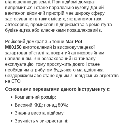
відношенню до землі. При підйомі домкрат
випрямиться і стане паралельно кузову. Даний
вантажопідйомний пристрій має широку сферу
застосування в таких місцях, як: шиномонтаж,
автосервіс, промислові підприємства з ремонту та
будівництва або власниками позашляховиків.
Рейковий домкрат 3,5 тонни
Mar-Pol
M80150
виготовлений із високовуглецевої
загартованої сталі та покритий антикорозійним
напиленням. Він розрахований на тривалу
експлуатацію, тому прослужить довго і стане
необхідним атрибутом будь-якого мандрівника
бездоріжжям або стане одним з невід'ємних агрегатів
на СТО.
Основними перевагами даного інструменту є:
Компактний розмір;
Високий ККД: понад 80%;
Значна висота підйому;
Зручність у використанні;