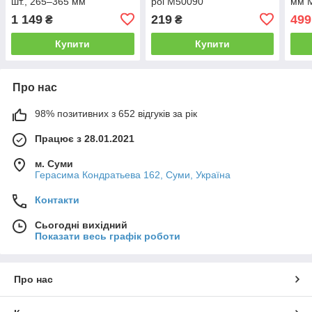
шт., 265–365 мм
pol M50090
мм M
1 149
219
499
₴
₴
Купити
Купити
Про нас
98% позитивних з 652 відгуків за рік
Працює з 28.01.2021
м. Суми
Герасима Кондратьева 162, Суми, Україна
Контакти
Сьогодні вихідний
Показати весь графік роботи
Про нас