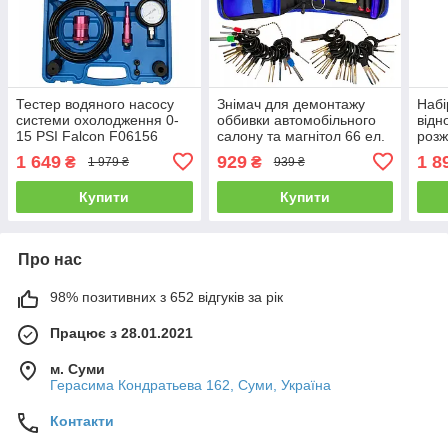
Тестер водяного насосу
Знімач для демонтажу
Набі
системи охолодження 0-
оббивки автомобільного
відн
15 PSI Falcon F06156
салону та магнітол 66 ел.
розж
у чохлі Falcon F05024
Falc
1 649
929
1 8
₴
₴
1 979 ₴
939 ₴
Купити
Купити
Про нас
98% позитивних з 652 відгуків за рік
Працює з 28.01.2021
м. Суми
Герасима Кондратьева 162, Суми, Україна
Контакти