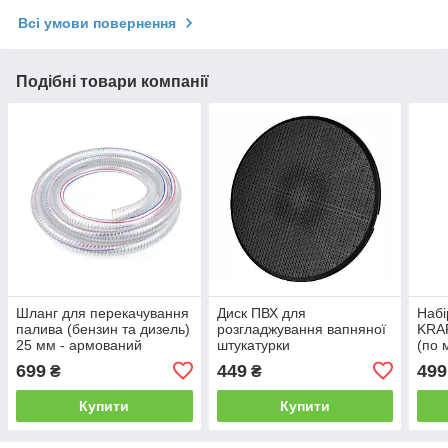
Всі умови повернення
Подібні товари компанії
Шланг для перекачування
Диск ПВХ для
Набі
палива (бензин та дизель)
розгладжування вапняної
KRA
25 мм - армований
штукатурки
(по 
дротом довжиною 10 м
дере
699
449
499
₴
₴
Купити
Купити