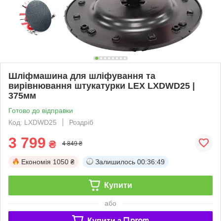
Шліфмашина для шліфування та
вирівнювання штукатурки LEX LXDWD25 |
375мм
Готово до відправки
Код: LXDWD25
Роздріб
3 799
₴
4 849 ₴
Економія
1050 ₴
Залишилось
00:36:49
Купити
або
Купити з