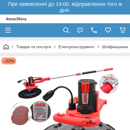
При замовленні до 14:00, відправлення того ж
дня.
AtmoSfera
Товари та послуги
Електроінструмент
Шліфмашини
–22%