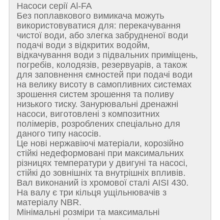
Насоси серії Al-FA
Без поплавкового вимикача можуть
використовуватися для: перекачування
чистої води, або злегка забрудненої води
подачі води з відкритих водойм,
відкачування води з підвальних приміщень,
погребів, колодязів, резервуарів, а також
для заповнення ємностей при подачі води
на велику висоту в самопливних системах
зрошення систем зрошення та поливу
низького тиску. Занурювальні дренажні
насоси, виготовлені з композитних
полімерів, розроблених спеціально для
даного типу насосів.
Це нові нержавіючі матеріали, корозійно
стійкі недеформовані при максимальних
різницях температури у двигуні та насосі,
стійкі до зовнішніх та внутрішніх впливів.
Вал виконаний із хромової сталі AISI 430.
На валу є три кільця ущільнювачів з
матеріалу NBR.
Мінімальні розміри та максимальні