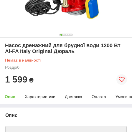
Насос дренажний для брудної води 1200 Вт
Al-FA Italy Original Дюраль
Немає в наявності
Роздріб
1 599
₴
Опис
Характеристики
Доставка
Оплата
Умови п
Опис