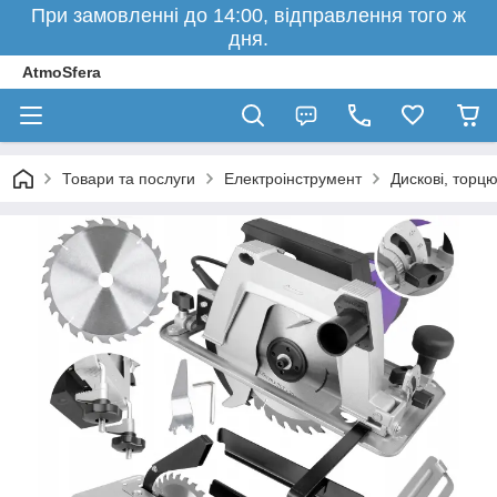
При замовленні до 14:00, відправлення того ж
дня.
AtmoSfera
Товари та послуги
Електроінструмент
Дискові, торц