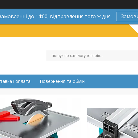
замовленні до 14:00, відправлення того ж дня.
Замов
тавка і оплата
Повернення та обмін