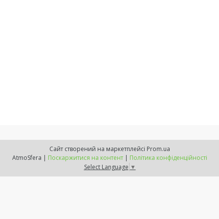
Сайт створений на маркетплейсі
Prom.ua
AtmoSfera |
Поскаржитися на контент
|
Політика конфіденційності
Select Language
▼