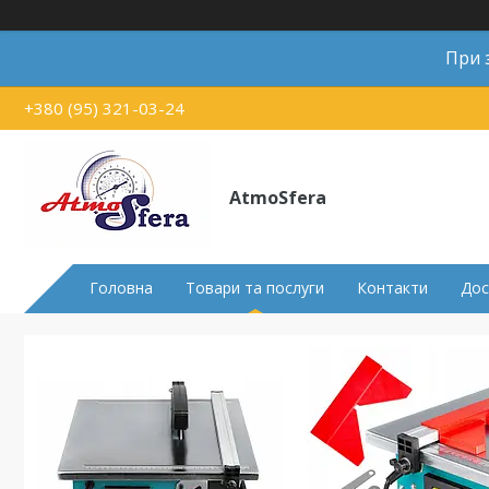
При 
+380 (95) 321-03-24
AtmoSfera
Головна
Товари та послуги
Контакти
Дос