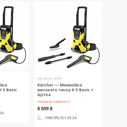
K5B+
ийка
Kärcher — Мінімойка
 5 Basic
високого тиску K 5 Basic +
Щітка
Немає в наявності
8 099 ₴
-24
+380 (95) 321-03-24