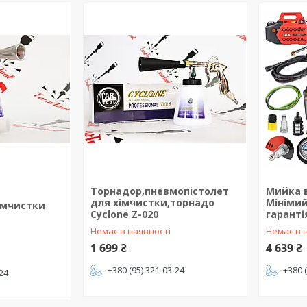
Торнадор,пневмопістолет
Мийка 
для хімчистки,торнадо
Мінімий
імчистки
Cyclone Z-020
гаранті
Немає в наявності
Немає в 
1 699 ₴
4 639 ₴
+380 (95) 321-03-24
+380 
-24