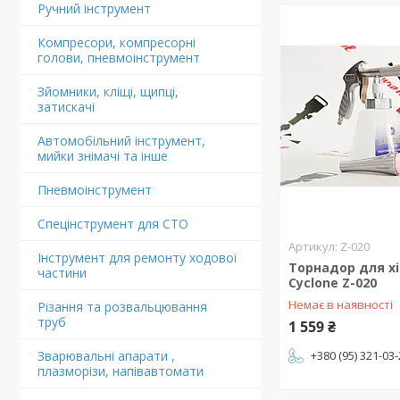
Ручний інструмент
Компресори, компресорні
голови, пневмоінструмент
Зйомники, кліщі, щипці,
затискачі
Автомобільний інструмент,
мийки знімачі та інше
Пневмоінструмент
Спецінструмент для СТО
Z-020
Інструмент для ремонту ходової
Торнадор для х
частини
Cyclone Z-020
Немає в наявності
Різання та розвальцювання
труб
1 559 ₴
Зварювальні апарати ,
+380 (95) 321-03
плазморізи, напівавтомати