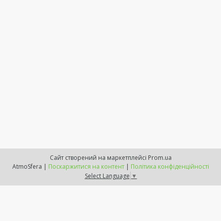
Сайт створений на маркетплейсі
Prom.ua
AtmoSfera |
Поскаржитися на контент
|
Політика конфіденційності
Select Language
▼