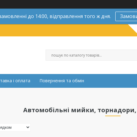
замовленні до 14:00, відправлення того ж дня.
Замов
тавка і оплата
Повернення та обмін
Автомобільні мийки, торнадори,