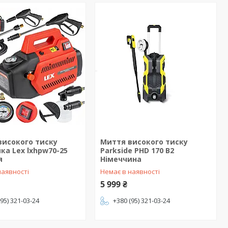
високого тиску
Миття високого тиску
ка Lex lxhpw70-25
Parkside PHD 170 B2
я
Німеччина
наявності
Немає в наявності
5 999 ₴
(95) 321-03-24
+380 (95) 321-03-24