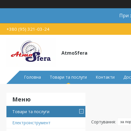
При 
+380 (95) 321-03-24
AtmoSfera
Головна
Товари та послуги
Контакти
Дос
Товари та послуги
Електроінструмент