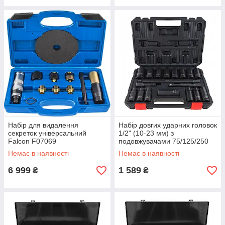
Набір для видалення
Набір довгих ударних головок
секреток універсальний
1/2" (10-23 мм) з
Falcon F07069
подовжувачами 75/125/250
мм 18 од. Vorfal V08124
Немає в наявності
Немає в наявності
6 999
1 589
₴
₴