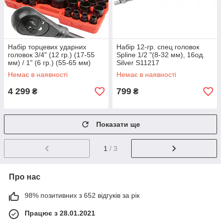
Набір торцевих ударних
Набір 12-гр. спец головок
головок 3/4" (12 гр.) (17-55
Spline 1/2 "(8-32 мм), 16од.
мм) / 1" (6 гр.) (55-65 мм)
Silver S11217
Mar-pol M58249
Немає в наявності
Немає в наявності
4 299
799
₴
₴
Показати ще
1
/ 3
Про нас
98% позитивних з 652 відгуків за рік
Працює з 28.01.2021