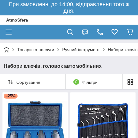
При замовленні до 14:00, відправлення того ж
дня.
AtmoSfera
Товари та послуги
Ручний інструмент
Набори ключів
Набори ключів, головок автомобільних
Сортування
0
Фільтри
–25%