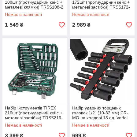
108шт (протиударний кейс +
172шт (протиударний кейс +
металеві клямки) TRSS108-2
металеві застібки) TRSS172-
1047
Немає в наявності
Немає в наявності
1 549
2 989
₴
₴
Набір інструментів TIREX
Набір ударних торцевих
216шт (протиударний кейс +
головок 1/2" (10-32 мм) CR-
металеві застібки) TRSS216-
MO на холдері 13 од. Vorfal
1051
V08129_1
Немає в наявності
Немає в наявності
3 399
699
₴
₴