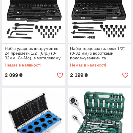
Набір ударних інструментів
Набір торцевих головок 1/2"
24 предмети 1/2" (6гр.) (8-
(8-32 мм) з воротками,
32мм, Cr-Mo), в металевому
подовжувачами та
кейсі Vorfal V08126
приладдям 26 ел. Vorfal
Немає в наявності
Немає в наявності
V08126_1
2 099
2 199
₴
₴