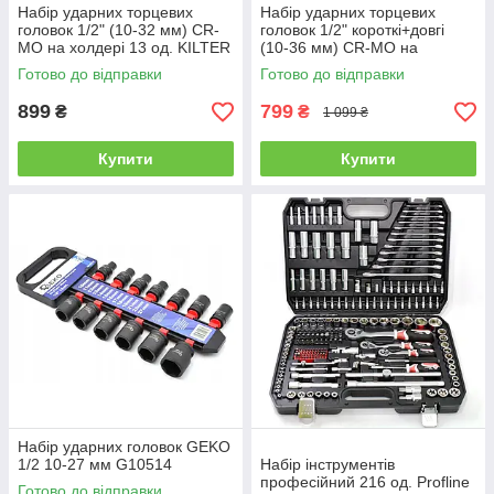
Набір ударних торцевих
Набір ударних торцевих
головок 1/2" (10-32 мм) CR-
головок 1/2" короткі+довгі
MO на холдері 13 од. KILTER
(10-36 мм) CR-MO на
K04301
холдері 14 од. KILTER
Готово до відправки
Готово до відправки
K04302
899
799
₴
₴
1 099 ₴
Купити
Купити
Набір ударних головок GEKO
1/2 10-27 мм G10514
Набір інструментів
професійний 216 од. Profline
Готово до відправки