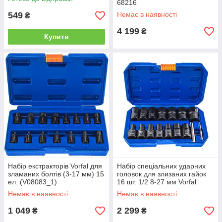
68216
549
Немає в наявності
₴
4 199
₴
Купити
Набір екстракторів Vorfal для
Набір спеціальних ударних
зламаних болтів (3-17 мм) 15
головок для злизаних гайок
ел. (V08083_1)
16 шт. 1/2 8-27 мм Vorfal
V08076
Немає в наявності
Немає в наявності
1 049
2 299
₴
₴