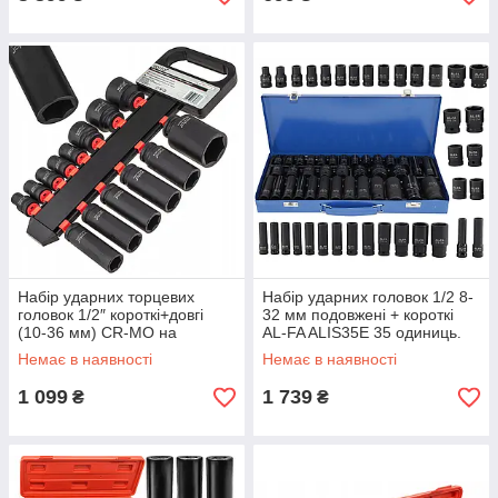
Набір ударних торцевих
Набір ударних головок 1/2 8-
головок 1/2″ короткі+довгі
32 мм подовжені + короткі
(10-36 мм) CR-MO на
AL-FA ALIS35E 35 одиниць.
холдері 14 од. Vorfal
Немає в наявності
Немає в наявності
V08129_2
1 099
1 739
₴
₴