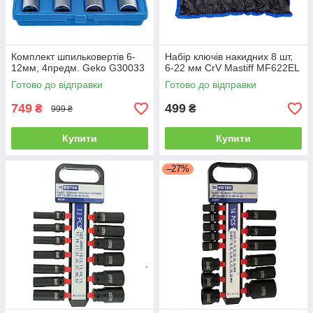
Комплект шпильковертів 6-
Набір ключів накидних 8 шт,
12мм, 4предм. Geko G30033
6-22 мм CrV Mastiff MF622EL
Готово до відправки
Готово до відправки
749
499
₴
₴
999 ₴
Купити
Купити
–27%