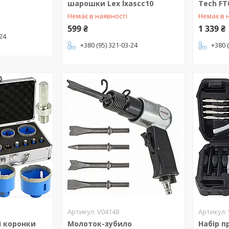
шарошки Lex lxascc10
Tech FT
Немає в наявності
Немає в 
599 ₴
1 339 ₴
-24
+380 (95) 321-03-24
+380 
V04148
і коронки
Молоток-зубило
Набір п