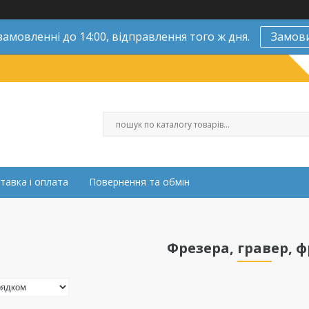
замовленні до 14:00, відправлення того ж дня.
Замов
тавка і оплата
Повернення та обмін
Фрезера, гравер, 