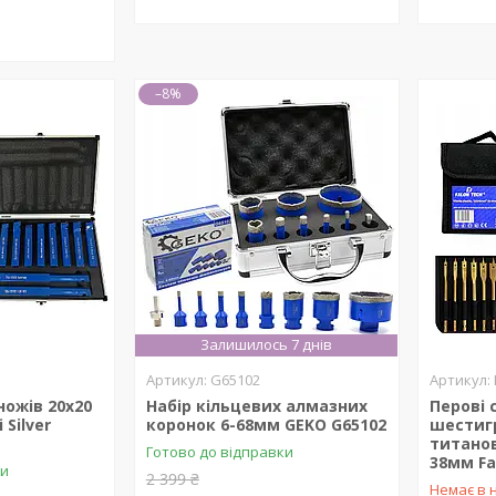
–8%
Залишилось 7 днів
G65102
ножів 20х20
Набір кільцевих алмазних
Перові 
 Silver
коронок 6-68мм GEKO G65102
шестиг
титано
Готово до відправки
38мм Fa
ки
2 399 ₴
Немає в 