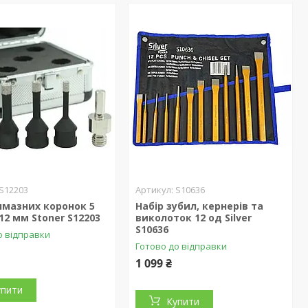
S12203
S10636
лмазних коронок 5
Набір зубил, кернерів та
12 мм Stoner S12203
виколоток 12 од Silver
S10636
о відправки
Готово до відправки
1 099 ₴
упити
Купити