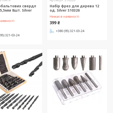
S10419
S10326
обальтових свердл
Набір фрез для дерева 12
5,5мм 8шт. Silver
од. Silver S10326
Немає в наявності
наявності
399 ₴
+380 (95) 321-03-24
(95) 321-03-24