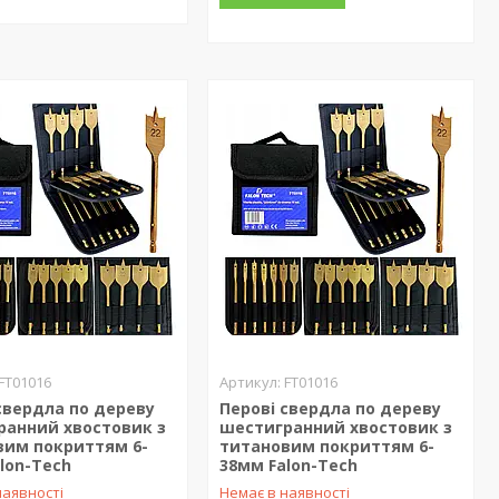
FT01016
FT01016
свердла по дереву
Перові свердла по дереву
ранний хвостовик з
шестигранний хвостовик з
вим покриттям 6-
титановим покриттям 6-
lon-Tech
38мм Falon-Tech
наявності
Немає в наявності