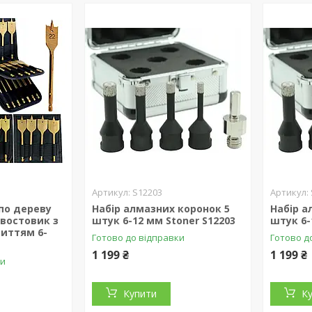
S12203
по дереву
Набір алмазних коронок 5
Набір а
востовик з
штук 6-12 мм Stoner S12203
штук 6-
иттям 6-
Готово до відправки
Готово д
1 199 ₴
1 199 ₴
ки
Купити
К