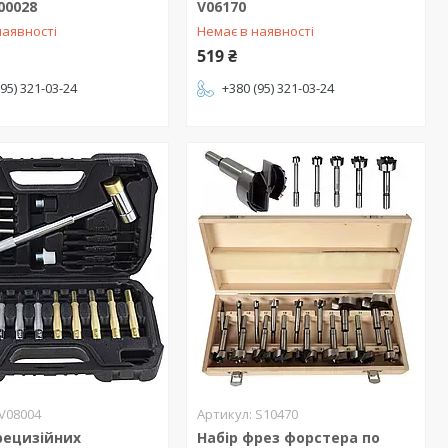
00028
V06170
наявності
Немає в наявності
519 ₴
(95) 321-03-24
+380 (95) 321-03-24
V08004
S10470
рецизійних
Набір фрез форстера по