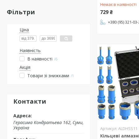
Немає в наявності
Фільтри
729 ₴
+380 (95) 321-03
Ціна
Наявність
В наявності
6
Акція
Товари зі знижками
1
Контакти
Герасима Кондратьева 162, Суми,
Україна
ALDHSS11
Кільцеві алмазн