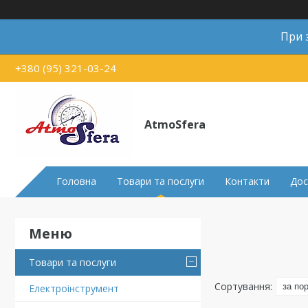
При 
+380 (95) 321-03-24
AtmoSfera
Головна
Товари та послуги
Контакти
Дос
Товари та послуги
Електроінструмент