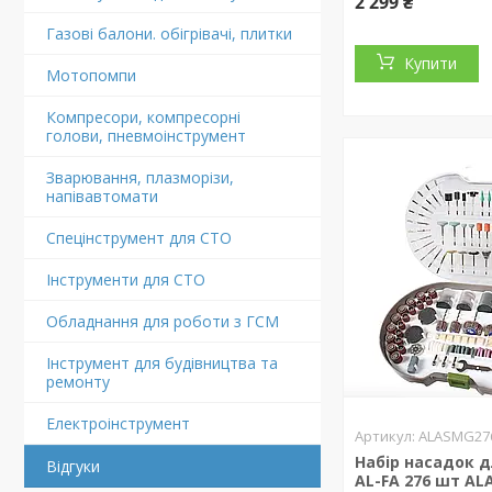
2 299 ₴
Газові балони. обігрівачі, плитки
Купити
Мотопомпи
Компресори, компресорні
голови, пневмоінструмент
Зварювання, плазморізи,
напівавтомати
Спецінструмент для СТО
Інструменти для СТО
Обладнання для роботи з ГСМ
Інструмент для будівництва та
ремонту
Електроінструмент
ALASMG27
Набір насадок д
Відгуки
AL-FA 276 шт AL