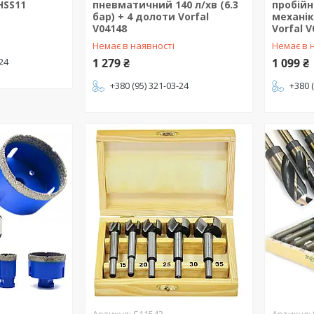
HSS11
пневматичний 140 л/хв (6.3
пробійн
бар) + 4 долоти Vorfal
механік
V04148
Vorfal 
Немає в наявності
Немає в 
-24
1 279 ₴
1 099 ₴
+380 (95) 321-03-24
+380 