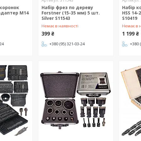
S11543
 коронок
Набір фрез по дереву
Набір к
 адаптер М14
Forstner (15-35 мм) 5 шт.
HSS 14-2
Silver S11543
S10419
Немає в наявності
Немає в 
399 ₴
1 199 ₴
-24
+380 (95) 321-03-24
+380 