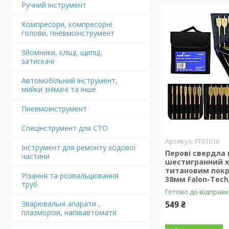
Ручний інструмент
Компресори, компресорні
голови, пневмоінструмент
Зйомники, кліщі, щипці,
затискачі
Автомобільний інструмент,
мийки знімачі та інше
Пневмоінструмент
Спецінструмент для СТО
FT01016
Інструмент для ремонту ходової
Перові свердла 
частини
шестигранний х
титановим покр
Різання та розвальцювання
38мм Falon-Tech
труб
Готово до відправ
Зварювальні апарати ,
549 ₴
плазморізи, напівавтомати