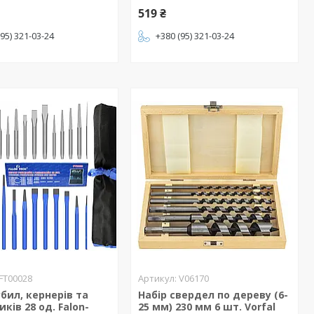
519 ₴
(95) 321-03-24
+380 (95) 321-03-24
FT00028
V06170
убил, кернерів та
Набір свердел по дереву (6-
иків 28 од. Falon-
25 мм) 230 мм 6 шт. Vorfal