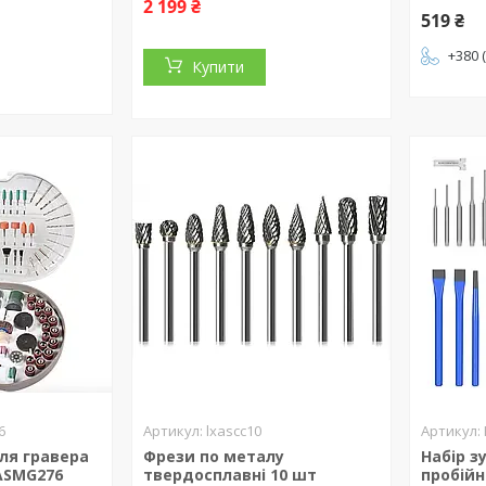
2 199 ₴
519 ₴
+380 
Купити
6
lxascc10
ля гравера
Фрези по металу
Набір з
ASMG276
твердосплавні 10 шт
пробійн